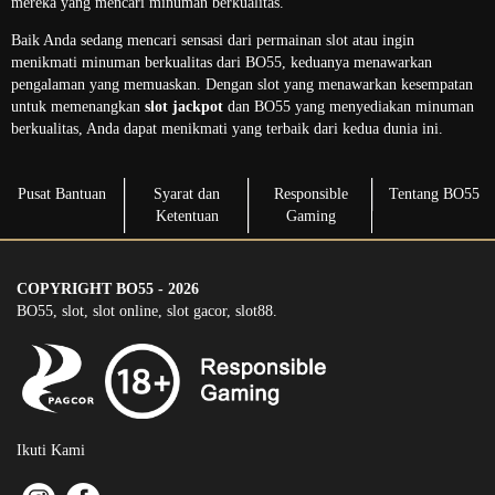
mereka yang mencari minuman berkualitas.
Baik Anda sedang mencari sensasi dari permainan slot atau ingin
menikmati minuman berkualitas dari BO55, keduanya menawarkan
pengalaman yang memuaskan. Dengan slot yang menawarkan kesempatan
untuk memenangkan
slot jackpot
dan BO55 yang menyediakan minuman
berkualitas, Anda dapat menikmati yang terbaik dari kedua dunia ini.
Pusat Bantuan
Syarat dan
Responsible
Tentang BO55
Ketentuan
Gaming
COPYRIGHT BO55 - 2026
BO55, slot, slot online, slot gacor, slot88.
Ikuti Kami