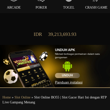
ARCADE
POKER
TOGEL
CRASH GAME
IDR
39,213,693.93
UNDUH APK
Nikmati berbagai permainan dalam satu
gengaman
UNDUH
Panduan instalasi
Home
»
Slot Online
» Slot Online BO55 | Slot Gacor Hari Ini dengan RTP
Live Gampang Menang